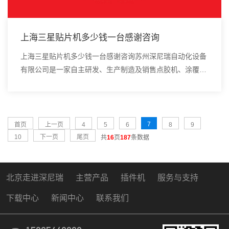
上海三星贴片机多少钱一台感谢咨询
上海三星贴片机多少钱一台感谢咨询苏州深尼瑞自动化设备
有限公司是一家自主研发、生产制造及销售点胶机、涂覆
机、全自动插件机、全自动点胶涂覆机、进口DAOI检测
仪、进口真空炉、smt设备的高新技术企业。不同...
7
首页
上一页
4
5
6
8
9
10
下一页
尾页
共
16
页
187
条数据
北京走进深尼瑞
主营产品
插件机
服务与支持
下载中心
新闻中心
联系我们