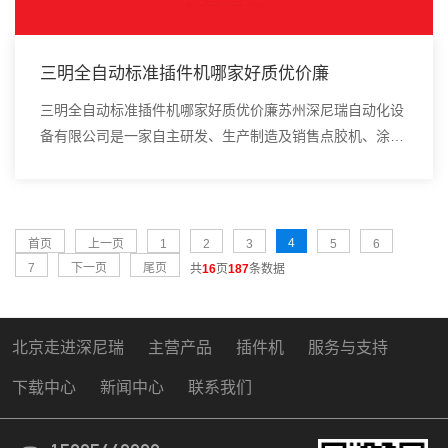
三明全自动标准插件机哪家好质优价廉
三明全自动标准插件机哪家好质优价廉苏州深尼瑞自动化设
备有限公司是一家自主研发、生产制造及销售点胶机、涂覆
机、全自动插件机、全自动点胶涂覆机、进口DAOI检测
仪、进口真空炉、smt设备的高新技术企业。炉...
4
首页
上一页
1
2
3
5
6
7
下一页
尾页
共
16
页
187
条数据
北京走进深尼瑞
主营产品
插件机
服务与支持
下载中心
新闻中心
联系我们