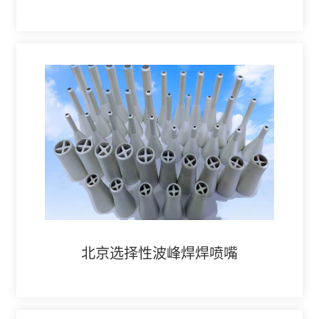
北京选择性波峰焊焊喷嘴