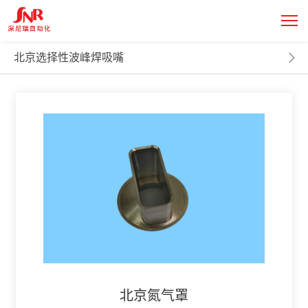
主营产品
PRODUCT DISPLAY
北京选择性波峰焊吸嘴
北京氮气罩