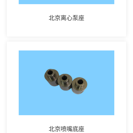
北京离心泵座
北京喷嘴底座