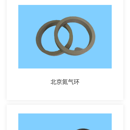
北京氮气环