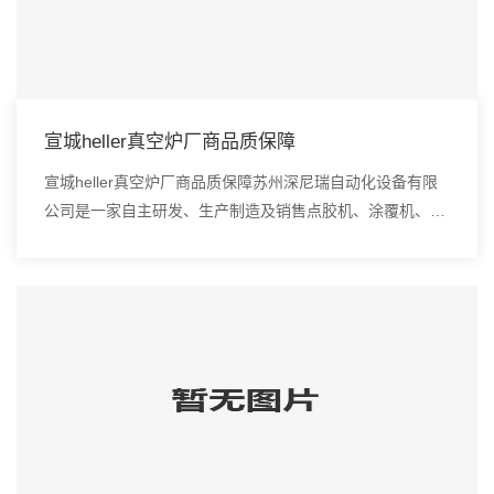
宣城heller真空炉厂商品质保障
宣城heller真空炉厂商品质保障苏州深尼瑞自动化设备有限
公司是一家自主研发、生产制造及销售点胶机、涂覆机、全
自动插件机、全自动点胶涂覆机、进口DAOI检测仪、进口
真空炉、smt设备的高新技术企业。松...