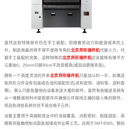
虽然这些特殊部件仍在手工装配，但随着劳动力和能源成本的上
升，制造商最终将不得不使用专用的
北京异形插件机
代替人力，代
替手工装配的完美，这种特殊的
北京异形插件机
应该能够处理平方
元素由0，25mm引脚30cm不改变模具(或自动更换夹具)。
拥有一个高度灵活的外来
北京异形插件机
只是战斗的一半，如果这
些异形元件没有包装成合适的装配形式(进料皮带、进料管、送料盘
等)，那么只能批量地向设备发送大量的部件，虽然有些输送系统有
从一堆散装材料中提取部件并确保元件保持正确的插入角的部件，
但这些进给系统往往不适合电子元件。
设备主要用于高端制造业中的涂层覆盖、点胶密封、粘接固定、高
精密非接触喷射点胶底部填充作业等工艺。应用于SMT/EMS、数码