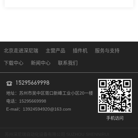
自动插件机、全自动点胶涂覆机、进口DAOI检测仪、进口
真空炉、smt设备的高新技术企业。安...
北京走进深尼瑞
主营产品
插件机
服务与支持
下载中心
新闻中心
联系我们
15295669998
地址：苏州市吴中区胥口新峰工业小区20一楼
电话：15295669998
E-mail：13924594920@163.com
手机访问
苏州深尼瑞自动化设备有限公司 SUZHOU SHENNIRUI