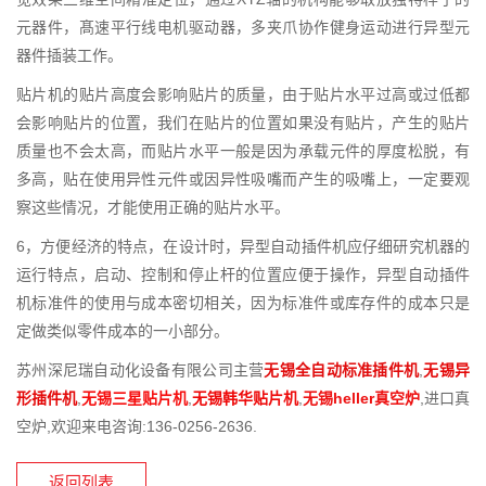
元器件，髙速平行线电机驱动器，多夹爪协作健身运动进行异型元
器件插装工作。
贴片机的贴片高度会影响贴片的质量，由于贴片水平过高或过低都
会影响贴片的位置，我们在贴片的位置如果没有贴片，产生的贴片
质量也不会太高，而贴片水平一般是因为承载元件的厚度松脱，有
多高，贴在使用异性元件或因异性吸嘴而产生的吸嘴上，一定要观
察这些情况，才能使用正确的贴片水平。
6，方便经济的特点，在设计时，异型自动插件机应仔细研究机器的
运行特点，启动、控制和停止杆的位置应便于操作，异型自动插件
机标准件的使用与成本密切相关，因为标准件或库存件的成本只是
定做类似零件成本的一小部分。
苏州深尼瑞自动化设备有限公司主营
无锡全自动标准插件机
,
无锡异
形插件机
,
无锡三星贴片机
,
无锡韩华贴片机
,
无锡heller真空炉
,进口真
空炉,欢迎来电咨询:136-0256-2636.
返回列表