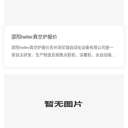
邵阳heller真空炉报价
邵阳heller真空炉报价苏州深尼瑞自动化设备有限公司是一
家自主研发、生产制造及销售点胶机、涂覆机、全自动插件
机、全自动点胶涂覆机、进口DAOI检测仪、进口真空炉、
smt设备的高新技术企业。型插件机速...