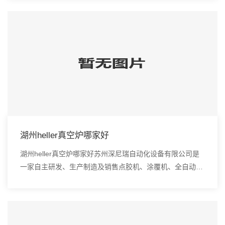
空炉、smt设备的高新技术企业。Windo...
湖州heller真空炉哪家好
湖州heller真空炉哪家好苏州深尼瑞自动化设备有限公司是
一家自主研发、生产制造及销售点胶机、涂覆机、全自动插
件机、全自动点胶涂覆机、进口DAOI检测仪、进口真空
炉、smt设备的高新技术企业。3、触摸...