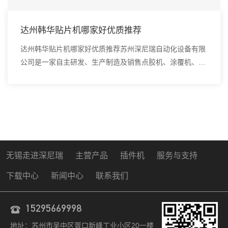
达州韩华贴片机哪家好优质推荐
达州韩华贴片机哪家好优质推荐苏州深尼瑞自动化设备有限
公司是一家自主研发、生产制造及销售点胶机、涂覆机、全
自动插件机、全自动点胶涂覆机、进口DAOI检测仪、进口
真空炉、smt设备的高新技术企业。贴片机就...
无锡走进深尼瑞
主营产品
插件机
服务与支持
下载中心
新闻中心
联系我们
15295669998
地址：苏州市吴中区胥口新峰工业小区20一楼