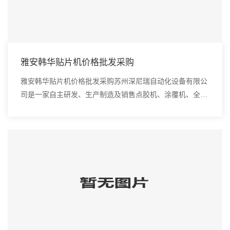
雅安韩华贴片机价格批发采购
雅安韩华贴片机价格批发采购苏州深尼瑞自动化设备有限公
司是一家自主研发、生产制造及销售点胶机、涂覆机、全自
动插件机、全自动点胶涂覆机、进口DAOI检测仪、进口真
空炉、smt设备的高新技术企业。大多数人都...