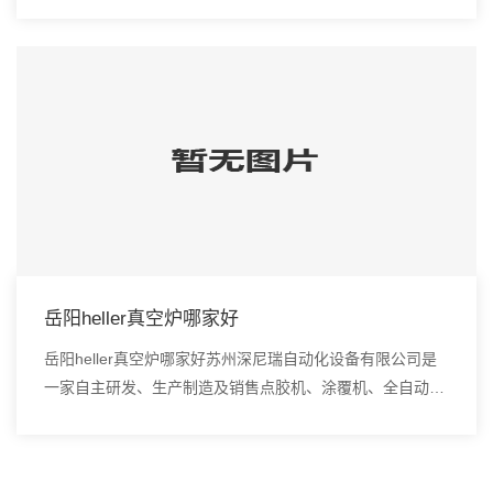
口真空炉、smt设备的高新技术企业。...
岳阳heller真空炉哪家好
岳阳heller真空炉哪家好苏州深尼瑞自动化设备有限公司是
一家自主研发、生产制造及销售点胶机、涂覆机、全自动插
件机、全自动点胶涂覆机、进口DAOI检测仪、进口真空
炉、smt设备的高新技术企业。贴片头，...