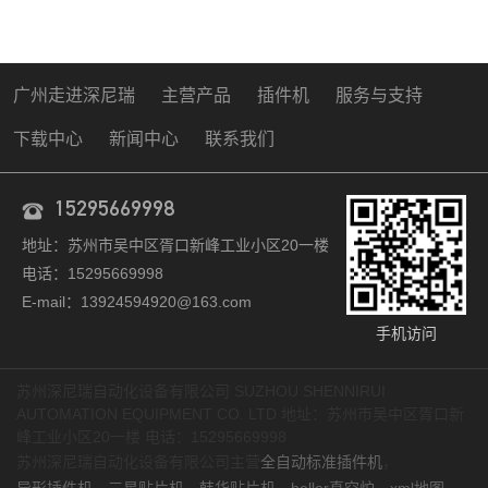
广州走进深尼瑞
主营产品
插件机
服务与支持
下载中心
新闻中心
联系我们
15295669998
地址：苏州市吴中区胥口新峰工业小区20一楼
电话：15295669998
E-mail：13924594920@163.com
手机访问
苏州深尼瑞自动化设备有限公司 SUZHOU SHENNIRUI
AUTOMATION EQUIPMENT CO. LTD 地址：苏州市吴中区胥口新
峰工业小区20一楼 电话：15295669998
苏州深尼瑞自动化设备有限公司主营
全自动标准插件机
，
异形插件机
，
三星贴片机
，
韩华贴片机
，
heller真空炉
，
xml地图