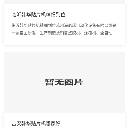
临沂韩华贴片机精细到位
临沂韩华贴片机精细到位苏州深尼瑞自动化设备有限公司是
一家自主研发、生产制造及销售点胶机、涂覆机、全自动插
件机、全自动点胶涂覆机、进口DAOI检测仪、进口真空
炉、smt设备的高新技术企业。异型自动插件机...
吉安韩华贴片机哪家好